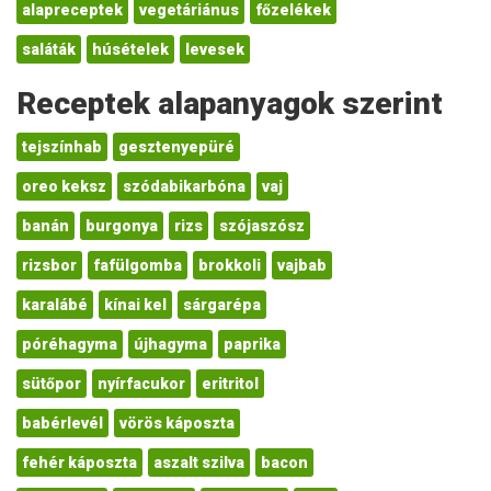
alapreceptek
vegetáriánus
főzelékek
saláták
húsételek
levesek
Receptek alapanyagok szerint
tejszínhab
gesztenyepüré
oreo keksz
szódabikarbóna
vaj
banán
burgonya
rizs
szójaszósz
rizsbor
fafülgomba
brokkoli
vajbab
karalábé
kínai kel
sárgarépa
póréhagyma
újhagyma
paprika
sütőpor
nyírfacukor
eritritol
babérlevél
vörös káposzta
fehér káposzta
aszalt szilva
bacon