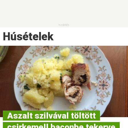
Húsételek
Aszalt szilvával töltött
csirkemell baconbe tekerve