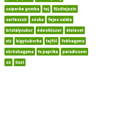
csiperke gomba
tej
főzőtejszín
sertészsír
sóska
fejes saláta
kristálycukor
édesítőszer
ételecet
víz
kígyóuborka
tejföl
fokhagyma
vöröshagyma
tv paprika
paradicsom
só
liszt