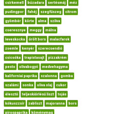
csirkemell
búzadara
sertésmáj
méz
pudingpor
fahéj
szegfűszeg
citrom
gyömbér
körte
alma
szilva
cseresznye
meggy
málna
leveskocka
őrölt bors
malacfarok
zsemle
kenyér
szerecsendió
csicsóka
trapistasajt
pizzakrém
pesto
olivabogyó
medvehagyma
kaliforniai paprika
szalonna
gomba
szalámi
sonka
oliva olaj
cukor
élesztő
teljeskiőrlésű liszt
tojás
kókuszzsír
zabliszt
majoranna
bors
pirospaprika
köménymag