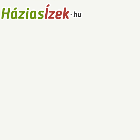
Receptek
Főételek
Levesek
Saláták
Főzelékek
Sütemények