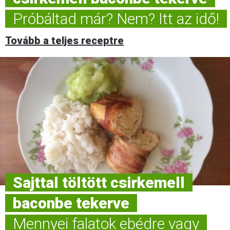
Próbáltad már? Nem? Itt az idő!
Tovább a teljes receptre
Sajttal töltött csirkemell
baconbe tekerve
Mennyei falatok ebédre vagy