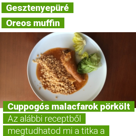
Gesztenyepüré
Oreos muffin
Cuppogós malacfarok pörkölt
Az alábbi receptből
megtudhatod mi a titka a