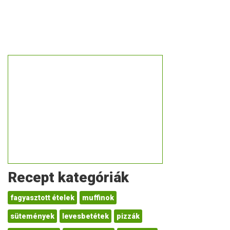
Recept kategóriák
fagyasztott ételek
muffinok
sütemények
levesbetétek
pizzák