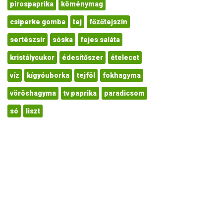
pirospaprika
köménymag
csiperke gomba
tej
főzőtejszín
sertészsír
sóska
fejes saláta
kristálycukor
édesítőszer
ételecet
víz
kígyóuborka
tejföl
fokhagyma
vöröshagyma
tv paprika
paradicsom
só
liszt