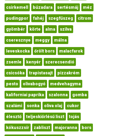
csirkemell
búzadara
sertésmáj
méz
pudingpor
fahéj
szegfűszeg
citrom
gyömbér
körte
alma
szilva
cseresznye
meggy
málna
leveskocka
őrölt bors
malacfarok
zsemle
kenyér
szerecsendió
csicsóka
trapistasajt
pizzakrém
pesto
olivabogyó
medvehagyma
kaliforniai paprika
szalonna
gomba
szalámi
sonka
oliva olaj
cukor
élesztő
teljeskiőrlésű liszt
tojás
kókuszzsír
zabliszt
majoranna
bors