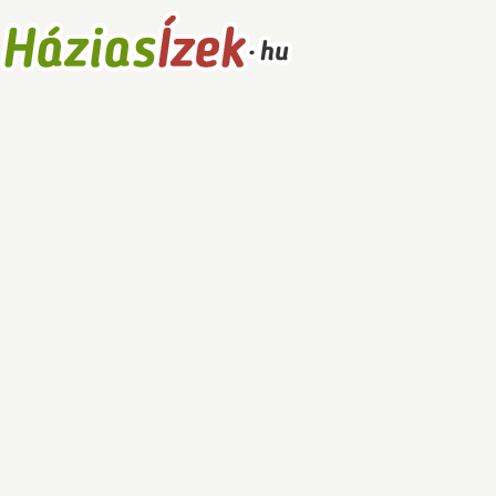
Receptek
Főételek
Levesek
Saláták
Főzelékek
Sütemények