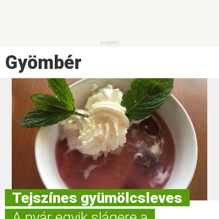
Gyömbér
Tejszínes gyümölcsleves
A nyár egyik slágere a