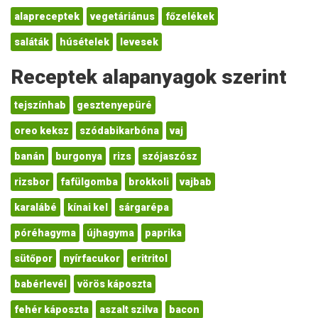
alapreceptek
vegetáriánus
főzelékek
saláták
húsételek
levesek
Receptek alapanyagok szerint
tejszínhab
gesztenyepüré
oreo keksz
szódabikarbóna
vaj
banán
burgonya
rizs
szójaszósz
rizsbor
fafülgomba
brokkoli
vajbab
karalábé
kínai kel
sárgarépa
póréhagyma
újhagyma
paprika
sütőpor
nyírfacukor
eritritol
babérlevél
vörös káposzta
fehér káposzta
aszalt szilva
bacon