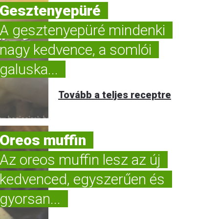
Gesztenyepüré
A gesztenyepüré mindenki
nagy kedvence, a somlói
galuska...
Tovább a teljes receptre
Oreos muffin
Az oreos muffin lesz az új
kedvenced, egyszerűen és
gyorsan...