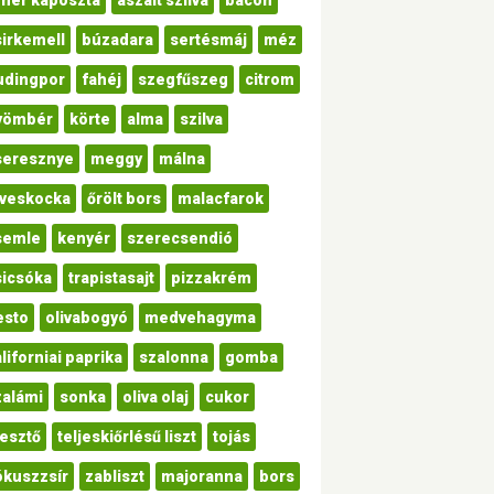
ehér káposzta
aszalt szilva
bacon
sirkemell
búzadara
sertésmáj
méz
udingpor
fahéj
szegfűszeg
citrom
yömbér
körte
alma
szilva
seresznye
meggy
málna
eveskocka
őrölt bors
malacfarok
semle
kenyér
szerecsendió
sicsóka
trapistasajt
pizzakrém
esto
olivabogyó
medvehagyma
liforniai paprika
szalonna
gomba
zalámi
sonka
oliva olaj
cukor
lesztő
teljeskiőrlésű liszt
tojás
ókuszzsír
zabliszt
majoranna
bors