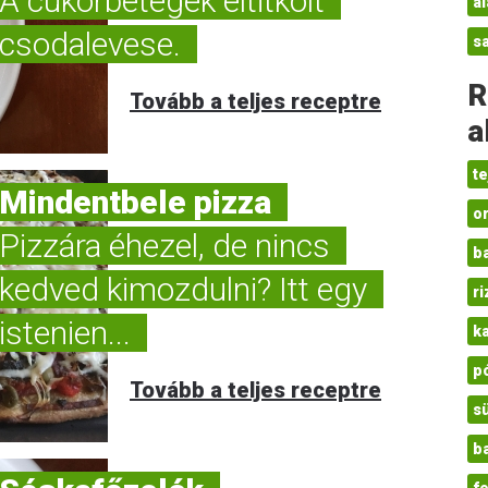
A cukorbetegek eltitkolt
a
csodalevese.
sa
R
Tovább a teljes receptre
a
t
Mindentbele pizza
o
Pizzára éhezel, de nincs
b
kedved kimozdulni? Itt egy
r
istenien...
k
p
Tovább a teljes receptre
s
b