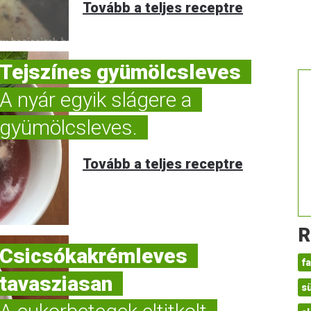
Tovább a teljes receptre
Tejszínes gyümölcsleves
A nyár egyik slágere a
gyümölcsleves.
Tovább a teljes receptre
R
Csicsókakrémleves
fa
tavasziasan
s