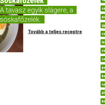
Sóskafőzelék
f
A tavasz egyik slágere, a
c
p
sóskafőzelék.
g
Tovább a teljes receptre
c
l
z
c
p
ka
s
é
k