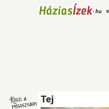
R
S
Tej