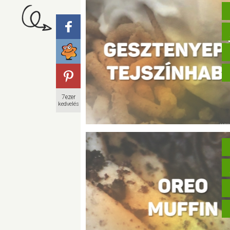
7ezer
kedvelés