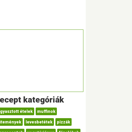
ecept kategóriák
gyasztott ételek
muffinok
ütemények
levesbetétek
pizzák