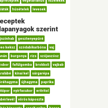
lapreceptek
vegetáriánus
főzelékek
láták
húsételek
levesek
eceptek
lapanyagok szerint
ejszínhab
gesztenyepüré
reo keksz
szódabikarbóna
vaj
anán
burgonya
rizs
szójaszósz
izsbor
fafülgomba
brokkoli
vajbab
aralábé
kínai kel
sárgarépa
óréhagyma
újhagyma
paprika
ütőpor
nyírfacukor
eritritol
abérlevél
vörös káposzta