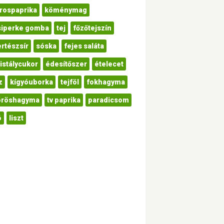
irospaprika
köménymag
siperke gomba
tej
főzőtejszín
ertészsír
sóska
fejes saláta
istálycukor
édesítőszer
ételecet
z
kígyóuborka
tejföl
fokhagyma
öröshagyma
tv paprika
paradicsom
ó
liszt