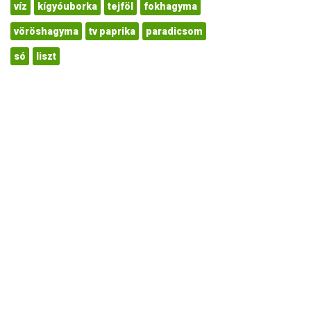
víz
kígyóuborka
tejföl
fokhagyma
vöröshagyma
tv paprika
paradicsom
só
liszt