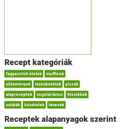
Recept kategóriák
fagyasztott ételek
muffinok
sütemények
levesbetétek
pizzák
alapreceptek
vegetáriánus
főzelékek
saláták
húsételek
levesek
Receptek alapanyagok szerint