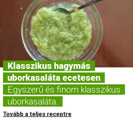
Klasszikus hagymás
uborkasaláta ecetesen
Egyszerű és finom klasszikus
uborkasaláta.
Tovább a teljes receptre