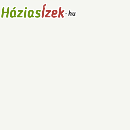
Receptek
Főételek
Levesek
Saláták
Főzelékek
Sütemények