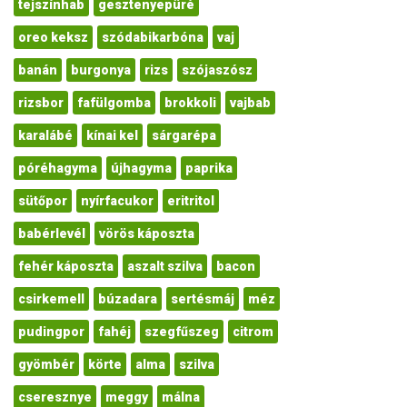
tejszínhab
gesztenyepüré
oreo keksz
szódabikarbóna
vaj
banán
burgonya
rizs
szójaszósz
rizsbor
fafülgomba
brokkoli
vajbab
karalábé
kínai kel
sárgarépa
póréhagyma
újhagyma
paprika
sütőpor
nyírfacukor
eritritol
babérlevél
vörös káposzta
fehér káposzta
aszalt szilva
bacon
csirkemell
búzadara
sertésmáj
méz
pudingpor
fahéj
szegfűszeg
citrom
gyömbér
körte
alma
szilva
cseresznye
meggy
málna