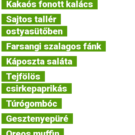
Kakaós fonott kalács
Sajtos tallér
ostyasütőben
Farsangi szalagos fánk
Káposzta saláta
Tejfölös
csirkepaprikás
Túrógombóc
Gesztenyepüré
Oreos muffin