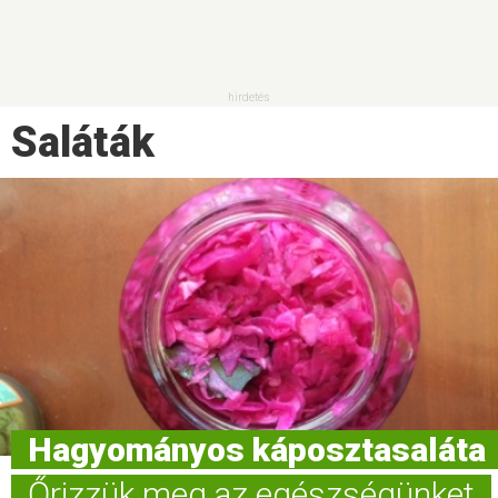
Saláták
Hagyományos káposztasaláta
Őrizzük meg az egészségünket