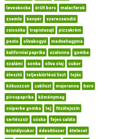
leveskocka
őrölt bors
malacfarok
zsemle
kenyér
szerecsendió
csicsóka
trapistasajt
pizzakrém
pesto
olivabogyó
medvehagyma
kaliforniai paprika
szalonna
gomba
szalámi
sonka
oliva olaj
cukor
élesztő
teljeskiőrlésű liszt
tojás
kókuszzsír
zabliszt
majoranna
bors
pirospaprika
köménymag
csiperke gomba
tej
főzőtejszín
sertészsír
sóska
fejes saláta
kristálycukor
édesítőszer
ételecet