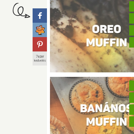
7ezer
kedvelés