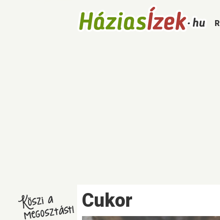
R
S
Cukor