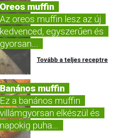
Oreos muffin
Az oreos muffin lesz az új
kedvenced, egyszerűen és
gyorsan...
Tovább a teljes receptre
Banános muffin
Ez a banános muffin
villámgyorsan elkészül és
napokig puha...