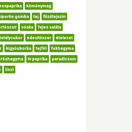
irospaprika
köménymag
siperke gomba
tej
főzőtejszín
ertészsír
sóska
fejes saláta
istálycukor
édesítőszer
ételecet
z
kígyóuborka
tejföl
fokhagyma
öröshagyma
tv paprika
paradicsom
ó
liszt