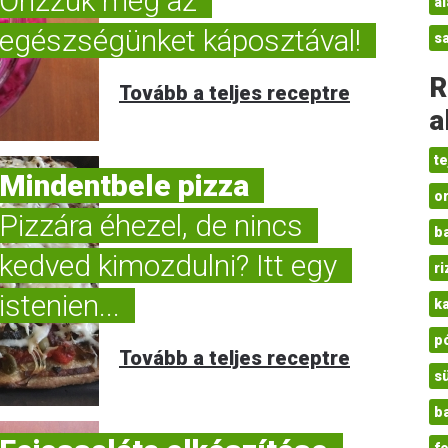
Őrizzük meg az
a
egészségünket káposztával!
sa
R
Tovább a teljes receptre
a
t
Mindentbele pizza
o
Pizzára éhezel, de nincs
b
kedved kimozdulni? Itt egy
r
istenien...
k
p
Tovább a teljes receptre
s
b