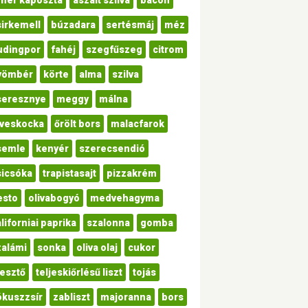
ehér káposzta
aszalt szilva
bacon
sirkemell
búzadara
sertésmáj
méz
udingpor
fahéj
szegfűszeg
citrom
yömbér
körte
alma
szilva
seresznye
meggy
málna
eveskocka
őrölt bors
malacfarok
semle
kenyér
szerecsendió
sicsóka
trapistasajt
pizzakrém
esto
olivabogyó
medvehagyma
liforniai paprika
szalonna
gomba
zalámi
sonka
oliva olaj
cukor
lesztő
teljeskiőrlésű liszt
tojás
ókuszzsír
zabliszt
majoranna
bors