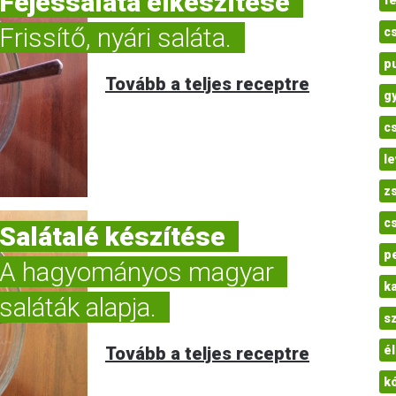
Fejessaláta elkészítése
f
Frissítő, nyári saláta.
c
p
Tovább a teljes receptre
g
c
l
z
c
Salátalé készítése
p
A hagyományos magyar
ka
saláták alapja.
s
Tovább a teljes receptre
é
k