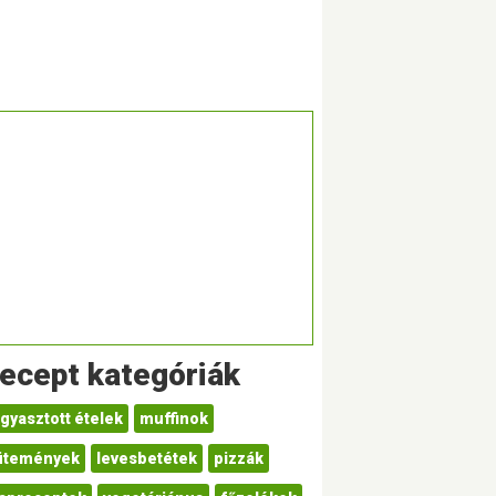
ecept kategóriák
gyasztott ételek
muffinok
ütemények
levesbetétek
pizzák