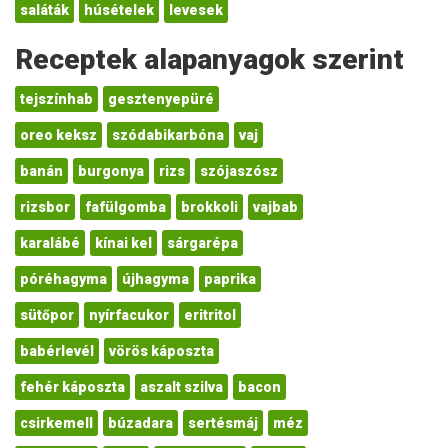
saláták
húsételek
levesek
Receptek alapanyagok szerint
tejszínhab
gesztenyepüré
oreo keksz
szódabikarbóna
vaj
banán
burgonya
rizs
szójaszósz
rizsbor
fafülgomba
brokkoli
vajbab
karalábé
kínai kel
sárgarépa
póréhagyma
újhagyma
paprika
sütőpor
nyírfacukor
eritritol
babérlevél
vörös káposzta
fehér káposzta
aszalt szilva
bacon
csirkemell
búzadara
sertésmáj
méz