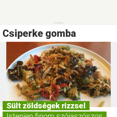
Csiperke gomba
Sült zöldségek rizzsel
Istenien finom szójaszószos