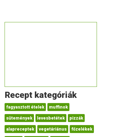
Recept kategóriák
fagyasztott ételek
muffinok
sütemények
levesbetétek
pizzák
alapreceptek
vegetáriánus
főzelékek