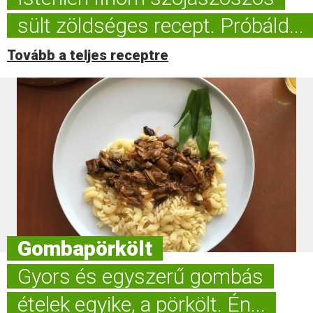
sült zöldséges recept. Próbáld...
Tovább a teljes receptre
Gombapörkölt
Gyors és egyszerű gombás
ételek egyike, a pörkölt. Én...