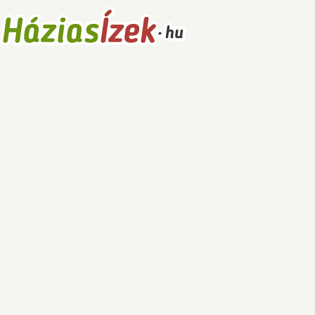
Receptek
Főételek
Levesek
Saláták
Főzelékek
Sütemények