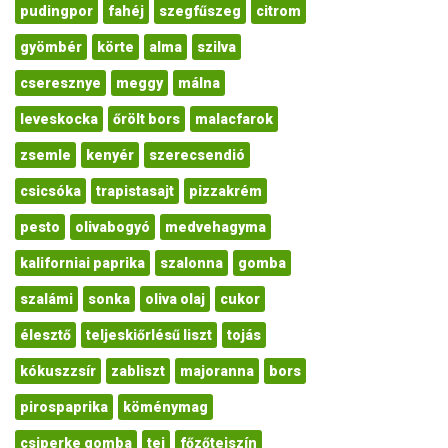
pudingpor
fahéj
szegfűszeg
citrom
gyömbér
körte
alma
szilva
cseresznye
meggy
málna
leveskocka
őrölt bors
malacfarok
zsemle
kenyér
szerecsendió
csicsóka
trapistasajt
pizzakrém
pesto
olivabogyó
medvehagyma
kaliforniai paprika
szalonna
gomba
szalámi
sonka
oliva olaj
cukor
élesztő
teljeskiőrlésű liszt
tojás
kókuszzsír
zabliszt
majoranna
bors
pirospaprika
köménymag
csiperke gomba
tej
főzőtejszín