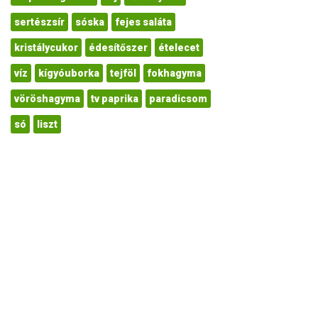
sertészsír
sóska
fejes saláta
kristálycukor
édesítőszer
ételecet
víz
kígyóuborka
tejföl
fokhagyma
vöröshagyma
tv paprika
paradicsom
só
liszt