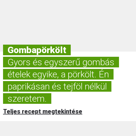
Gombapörkölt
Gyors és egyszerű gombás
ételek egyike, a pörkölt. Én
paprikásan és tejföl nélkül
szeretem.
Teljes recept megtekintése