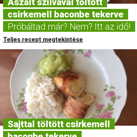
Aszalt szilvával töltött
csirkemell baconbe tekerve
Próbáltad már? Nem? Itt az idő!
Teljes recept megtekintése
Sajttal töltött csirkemell
baconbe tekerve