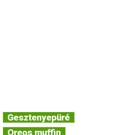
Gesztenyepüré
Oreos muffin