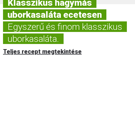
Klasszikus hagymás
uborkasaláta ecetesen
Egyszerű és finom klasszikus
uborkasaláta.
Teljes recept megtekintése