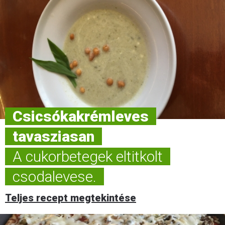
Csicsókakrémleves
tavasziasan
A cukorbetegek eltitkolt
csodalevese.
Teljes recept megtekintése