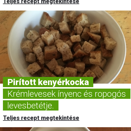
Teljes recept megtekintése
Pirított kenyérkocka
Krémlevesek ínyenc és ropogós
levesbetétje.
Teljes recept megtekintése