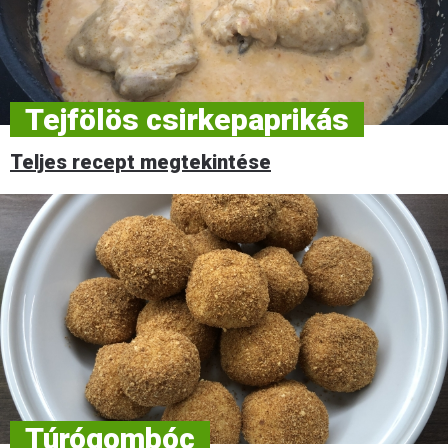
Tejfölös csirkepaprikás
Teljes recept megtekintése
Túrógombóc