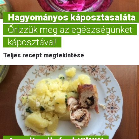
Hagyományos káposztasaláta
Őrizzük meg az egészségünket
káposztával!
Teljes recept megtekintése