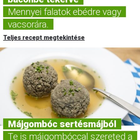
Mennyei falatok ebédre vagy
vacsorára.
Teljes recept megtekintése
Májgombóc sertésmájból
Te is májgombóccal szereted a