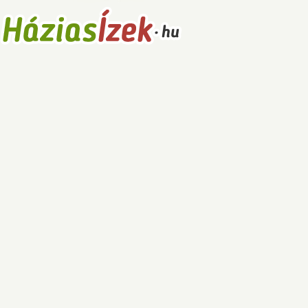
Receptek
Főételek
Levesek
Saláták
Főzelékek
Sütemények