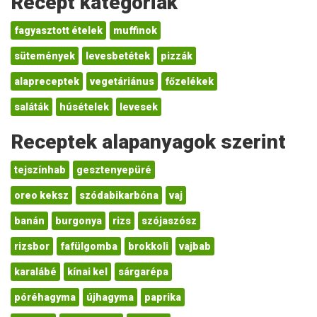
Recept kategóriák
fagyasztott ételek
muffinok
sütemények
levesbetétek
pizzák
alapreceptek
vegetáriánus
főzelékek
saláták
húsételek
levesek
Receptek alapanyagok szerint
tejszínhab
gesztenyepüré
oreo keksz
szódabikarbóna
vaj
banán
burgonya
rizs
szójaszósz
rizsbor
fafülgomba
brokkoli
vajbab
karalábé
kínai kel
sárgarépa
póréhagyma
újhagyma
paprika