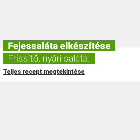
Fejessaláta elkészítése
Frissítő, nyári saláta.
Teljes recept megtekintése