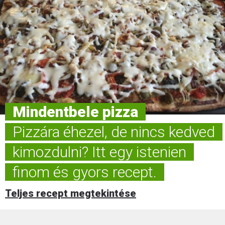
Mindentbele pizza
Pizzára éhezel, de nincs kedved
kimozdulni? Itt egy istenien
finom és gyors recept.
Teljes recept megtekintése